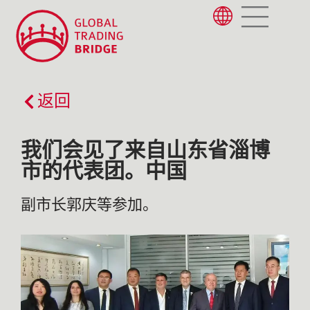
返回
我们会见了来自山东省淄博
市的代表团。中国
副市长郭庆等参加。