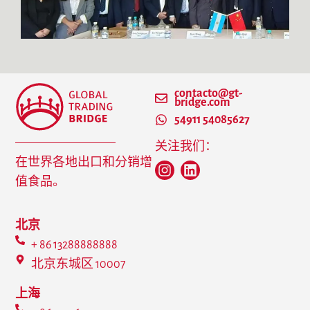
contacto@gt-
bridge.com
54911 54085627
关注我们：
在世界各地出口和分销增
值食品。
北京
+ 86 13288888888
北京东城区 10007
上海