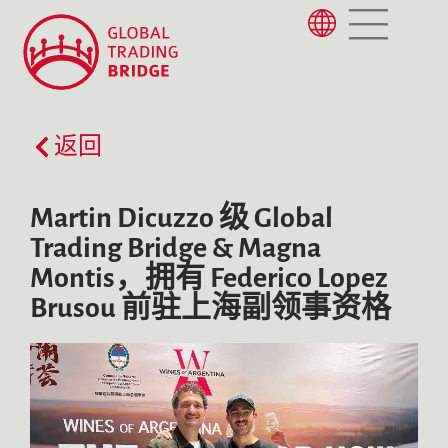
返回
Martin Dicuzzo 级 Global
Trading Bridge & Magna
Montis，拥有 Federico Lopez
Brusou 前驻上海副领事资格