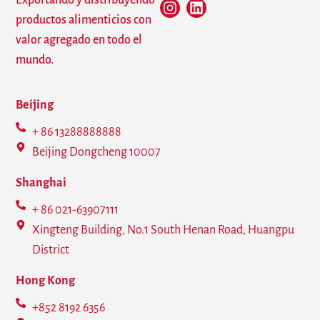
Exportando y distribuyendo
productos alimenticios con
valor agregado en todo el
mundo.
Beijing
+ 86 13288888888
Beijing Dongcheng 10007
Shanghai
+ 86 021-63907111
Xingteng Building, No.1 South Henan Road, Huangpu
District
Hong Kong
+852 8192 6356