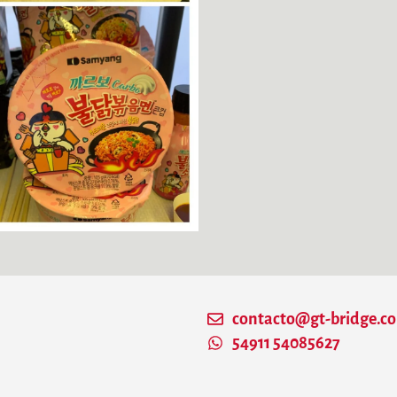
contacto@gt-bridge.c
54911 54085627