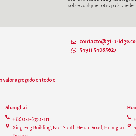
sobre cualquier otro país puede
contacto@gt-bridge.c
54911 54085627
n valor agregado en todo el
Shanghai
Hon
+ 86 021-63907111
+
Xingteng Building, No.1 South Henan Road, Huangpu
S