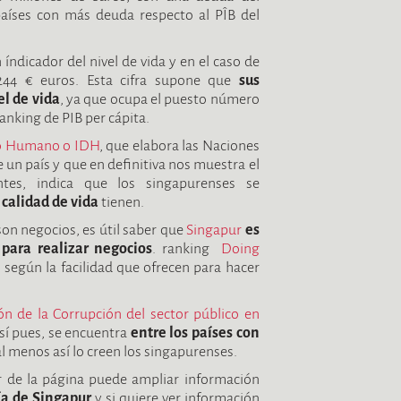
 países con más deuda respecto al PÎB del
índicador del nivel de vida y en el caso de
.244 € euros. Esta cifra supone que
sus
l de vida
, ya que ocupa el puesto número
ranking de PIB per cápita.
lo Humano o IDH
, que elabora las Naciones
 un país y que en definitiva nos muestra el
ntes, indica que los singapurenses se
 calidad de vida
tienen.
 son negocios, es útil saber que
Singapur
es
 para realizar negocios
. ranking
Doing
es según la facilidad que ofrecen para hacer
ón de la Corrupción del sector público en
sí pues, se encuentra
entre los países con
 al menos así lo creen los singapurenses.
ior de la página puede ampliar información
a de Singapur
y si quiere ver información