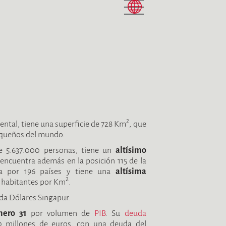
2
iental, tiene una superficie de 728 Km
, que
pequeños del mundo.
 5.637.000 personas, tiene un
altísimo
 encuentra además en la posición 115 de la
ta por 196 países y tiene una
altísima
2
43 habitantes por Km
.
da Dólares Singapur.
ero 31
por volumen de
PIB
. Su
deuda
 millones de euros, con una deuda del