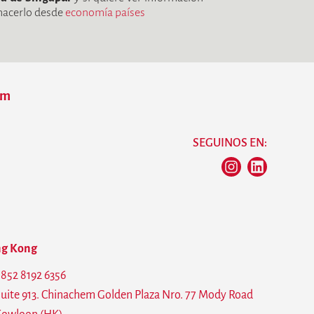
 hacerlo desde
economía países
om
SEGUINOS EN:
g Kong
852 8192 6356
uite 913. Chinachem Golden Plaza Nro. 77 Mody Road