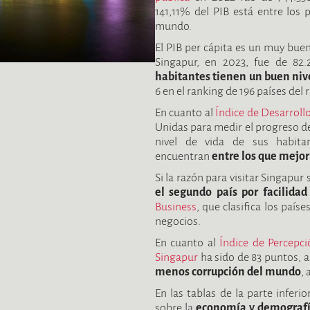
141,11% del PIB está entre los
mundo.
El PIB per cápita es un muy buen 
Singapur, en 2023, fue de 82
habitantes tienen un buen nive
6 en el ranking de 196 países del 
En cuanto al
Índice de Desarrol
Unidas para medir el progreso de
nivel de vida de sus habita
encuentran
entre los que mejor
Si la razón para visitar Singapur
el segundo país por facilidad
Business
, que clasifica los país
negocios.
En cuanto al
Índice de Percepci
Singapur
ha sido de 83 puntos, a
menos corrupción del mundo
,
En las tablas de la parte infer
sobre la
economía y demografí