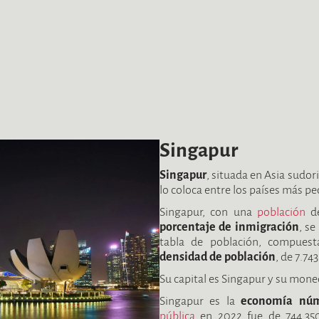
Singapur
Singapur
, situada en Asia sudor
lo coloca entre los países más 
Singapur, con una
población
de
porcentaje de inmigración
, se
tabla de población, compues
densidad de población
, de 7.7
Su capital es Singapur y su mone
Singapur es la
economía núm
pública
en 2022 fue de 744.350